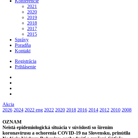
Konferencie
2021
2020
2019
2018
2017
2015
Správy
Poradňa
Kontakt
Registrácia
Prihlásenie
Akcia
2026
2024
2022 eng
2022
2020
2018
2016
2014
2012
2010
2008
OZNAM
Neistá epidemiologická situácia v súvislosti so šírením
koronavírusu a ochorenia COVID-19 na Slovensku, prinútila