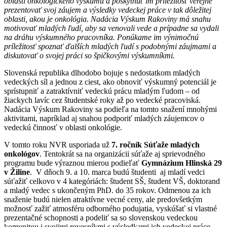
oblasti onkologického výskumu a poskytnúť im príležitosť verejne
prezentovať svoj záujem a výsledky vedeckej práce v tak dôležitej
oblasti, akou je onkológia. Nadácia Výskum Rakoviny má snahu
motivovať mladých ľudí, aby sa venovali vede a prípadne sa vydali
na dráhu výskumného pracovníka. Ponúkame im výnimočnú
príležitosť spoznať ďalších mladých ľudí s podobnými záujmami a
diskutovať o svojej práci so špičkovými výskumníkmi.
Slovenská republika dlhodobo bojuje s nedostatkom mladých
vedeckých síl a jednou z ciest, ako obnoviť výskumný potenciál je
sprístupniť a zatraktívniť vedeckú prácu mladým ľudom – od
žiackych lavíc cez študentské roky až po vedecké pracoviská.
Nadácia Výskum Rakoviny sa podieľa na tomto snažení mnohými
aktivitami, napríklad aj snahou podporiť mladých záujemcov o
vedeckú činnosť v oblasti onkológie.
V tomto roku NVR usporiada už
7. ročník Súťaže mladých
onkológov
. Tentokrát sa na organizácii súťaže aj sprievodného
programu bude výraznou mierou podieľať
Gymnázium Hlinská 29
v Žiline
. V dňoch 9. a 10. marca budú študenti aj mladí vedci
súťažiť celkovo v 4 kategóriách: študent SŠ, študent VŠ, doktorand
a mladý vedec s ukončeným PhD. do 35 rokov. Odmenou za ich
snaženie budú nielen atraktívne vecné ceny, ale predovšetkým
možnosť zažiť atmosféru odborného podujatia, vyskúšať si vlastné
prezentačné schopnosti a podeliť sa so slovenskou vedeckou
komunitou i svojimi rovesníkmi s výsledkami ich vedeckej práce.