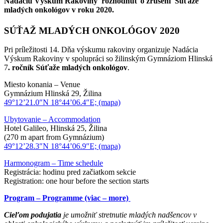
Nadáciu Výskum Rakoviny rozhodnúť o zrušení Súťaže
mladých onkológov v roku 2020.
SÚŤAŽ MLADÝCH ONKOLÓGOV 2020
Pri príležitosti 14. Dňa výskumu rakoviny organizuje Nadácia
Výskum Rakoviny v spolupráci so žilinským Gymnáziom Hlinská
7
. ročník Súťaže mladých onkológov
.
Miesto konania – Venue
Gymnázium Hlinská 29, Žilina
49°12’21.0″N 18°44’06.4″E; (mapa)
Ubytovanie – Accommodation
Hotel Galileo, Hlinská 25, Žilina
(270 m apart from Gymnázium)
49°12’28.3″N 18°44’06.9″E; (mapa)
Harmonogram – Time schedule
Registrácia: hodinu pred začiatkom sekcie
Registration: one hour before the section starts
Program – Programme (viac – more)
Cieľom podujatia
je umožniť stretnutie mladých nadšencov v