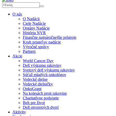
O nás
O Nadácii
Ciele Nadácie
Orgány Nadácie
História NVR
Finančne najnáročnejšie prístroje
Kruh priateľov nadácie
Výročné správy
Partneri
Akcie
World Cancer Day
Deň výskumu rakoviny
Svetový deň výskumu rakoviny
Súťaž mladých onkológov
Vedecké dielne
Vedecké dielničky
OnkoGrant
Na kolesách proti rakovine
Charitatívne podujatie
Beh pre život
Deň otvorených dverí
Aktivity