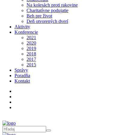
Na kolesách proti rakovine
Charitatívne podujatie
Beh pre život
Deň otvorených dverí
Aktivity
Konferencie
2021
2020
2019
2018
2017
2015
Správy
Poradňa
Kontakt
Poradňa