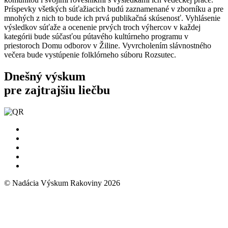
Príspevky všetkých súťažiacich budú zaznamenané v zborníku a pre
mnohých z nich to bude ich prvá publikačná skúsenosť. Vyhlásenie
výsledkov súťaže a ocenenie prvých troch výhercov v každej
kategórii bude súčasťou pútavého kultúrneho programu v
priestoroch Domu odborov v Žiline. Vyvrcholením slávnostného
večera bude vystúpenie folklórneho súboru Rozsutec.
Dnešný výskum
pre zajtrajšiu liečbu
© Nadácia Výskum Rakoviny 2026