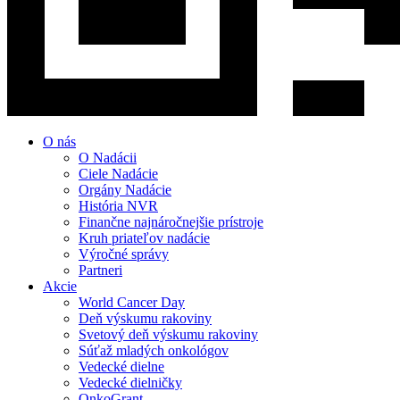
O nás
O Nadácii
Ciele Nadácie
Orgány Nadácie
História NVR
Finančne najnáročnejšie prístroje
Kruh priateľov nadácie
Výročné správy
Partneri
Akcie
World Cancer Day
Deň výskumu rakoviny
Svetový deň výskumu rakoviny
Súťaž mladých onkológov
Vedecké dielne
Vedecké dielničky
OnkoGrant