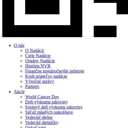
O nás
O Nadácii
Ciele Nadácie
Orgány Nadácie
História NVR
Finančne najnáročnejšie prístroje
Kruh priateľov nadácie
Výročné správy
Partneri
Akcie
World Cancer Day
Deň výskumu rakoviny
Svetový deň výskumu rakoviny
Súťaž mladých onkológov
Vedecké dielne
Vedecké dielničky
OnkoGrant