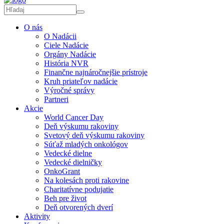
O nás
O Nadácii
Ciele Nadácie
Orgány Nadácie
História NVR
Finančne najnáročnejšie prístroje
Kruh priateľov nadácie
Výročné správy
Partneri
Akcie
World Cancer Day
Deň výskumu rakoviny
Svetový deň výskumu rakoviny
Súťaž mladých onkológov
Vedecké dielne
Vedecké dielničky
OnkoGrant
Na kolesách proti rakovine
Charitatívne podujatie
Beh pre život
Deň otvorených dverí
Aktivity