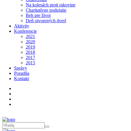
Na kolesách proti rakovine
Charitatívne podujatie
Beh pre život
Deň otvorených dverí
Aktivity
Konferencie
2021
2020
2019
2018
2017
2015
Správy
Poradňa
Kontakt
Poradňa