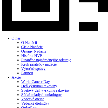
O nás
O Nadácii
Ciele Nadácie
Orgány Nadácie
História NVR
Finančne najnáročnejšie prístroje
Kruh priateľov nadácie
Výročné správy
Partneri
Akcie
World Cancer Day
Deň výskumu rakoviny
Svetový deň výskumu rakoviny
Súťaž mladých onkológov
Vedecké dielne
Vedecké dielničky
OnkoGrant