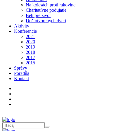
Na kolesách proti rakovine
Charitatívne podujatie
Beh pre život
Deň otvorených dverí
Aktivity
Konferencie
2021
2020
2019
2018
2017
2015
Správy
Poradňa
Kontakt
Poradňa