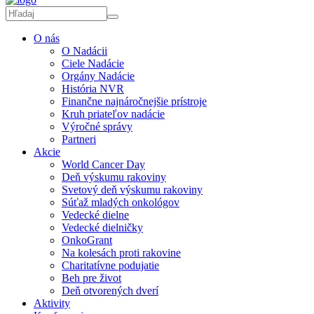
O nás
O Nadácii
Ciele Nadácie
Orgány Nadácie
História NVR
Finančne najnáročnejšie prístroje
Kruh priateľov nadácie
Výročné správy
Partneri
Akcie
World Cancer Day
Deň výskumu rakoviny
Svetový deň výskumu rakoviny
Súťaž mladých onkológov
Vedecké dielne
Vedecké dielničky
OnkoGrant
Na kolesách proti rakovine
Charitatívne podujatie
Beh pre život
Deň otvorených dverí
Aktivity