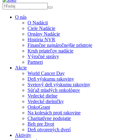
O nás
O Nadácii
Ciele Nadácie
Orgány Nadácie
História NVR
Finančne najnáročnejšie prístroje
Kruh priateľov nadácie
Výročné správy
Partneri
Akcie
World Cancer Day
Deň výskumu rakoviny
Svetový deň výskumu rakoviny
Súťaž mladých onkológov
Vedecké dielne
Vedecké dielničky
OnkoGrant
Na kolesách proti rakovine
Charitatívne podujatie
Beh pre život
Deň otvorených dverí
Aktivity