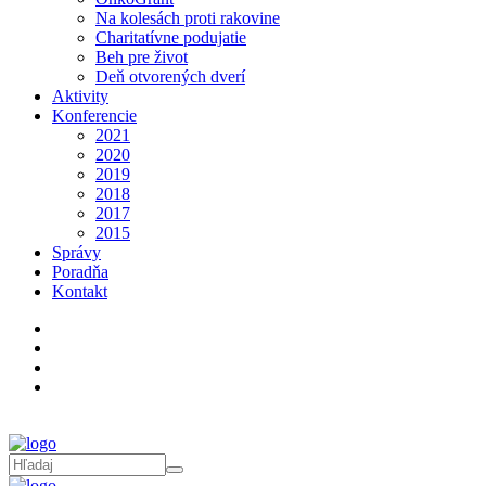
Na kolesách proti rakovine
Charitatívne podujatie
Beh pre život
Deň otvorených dverí
Aktivity
Konferencie
2021
2020
2019
2018
2017
2015
Správy
Poradňa
Kontakt
Poradňa