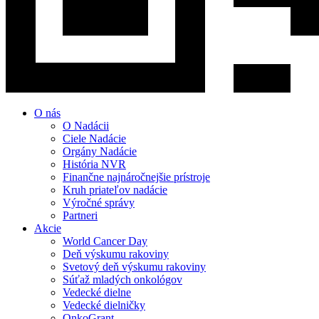
O nás
O Nadácii
Ciele Nadácie
Orgány Nadácie
História NVR
Finančne najnáročnejšie prístroje
Kruh priateľov nadácie
Výročné správy
Partneri
Akcie
World Cancer Day
Deň výskumu rakoviny
Svetový deň výskumu rakoviny
Súťaž mladých onkológov
Vedecké dielne
Vedecké dielničky
OnkoGrant