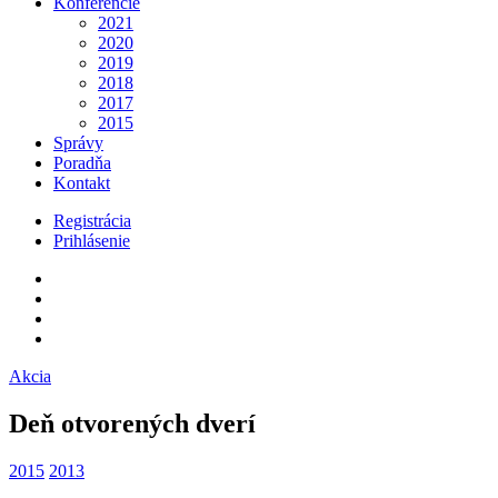
Konferencie
2021
2020
2019
2018
2017
2015
Správy
Poradňa
Kontakt
Registrácia
Prihlásenie
Akcia
Deň otvorených dverí
2015
2013