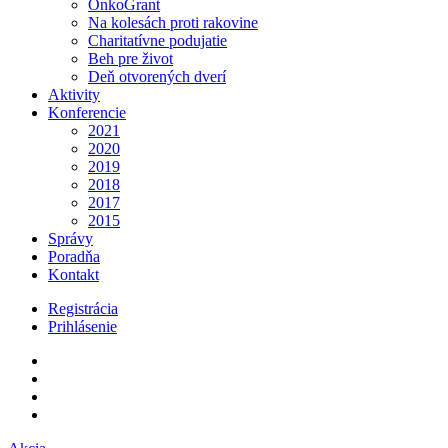
OnkoGrant
Na kolesách proti rakovine
Charitatívne podujatie
Beh pre život
Deň otvorených dverí
Aktivity
Konferencie
2021
2020
2019
2018
2017
2015
Správy
Poradňa
Kontakt
Registrácia
Prihlásenie