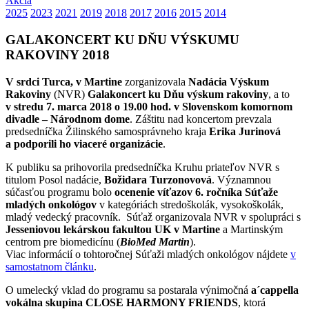
Akcia
2025
2023
2021
2019
2018
2017
2016
2015
2014
GALAKONCERT KU DŇU VÝSKUMU
RAKOVINY 2018
V srdci Turca, v Martine
zorganizovala
Nadácia Výskum
Rakoviny
(NVR)
Galakoncert ku Dňu výskum rakoviny
, a to
v stredu 7. marca 2018 o 19.00 hod. v Slovenskom komornom
divadle – Národnom dome
. Záštitu nad koncertom prevzala
predsedníčka Žilinského samosprávneho kraja
Erika Jurinová
a podporili ho viaceré organizácie
.
K publiku sa prihovorila predsedníčka Kruhu priateľov NVR s
titulom Posol nadácie,
Božidara Turzonovová
. Významnou
súčasťou programu bolo
ocenenie víťazov 6. ročníka Súťaže
mladých onkológov
v kategóriách stredoškolák, vysokoškolák,
mladý vedecký pracovník. Súťaž organizovala NVR v spolupráci s
Jesseniovou lekárskou fakultou UK v Martine
a Martinským
centrom pre biomedicínu (
BioMed Martin
).
Viac informácií o tohtoročnej Súťaži mladých onkológov nájdete
v
samostatnom článku
.
O umelecký vklad do programu sa postarala výnimočná
a´cappella
vokálna skupina CLOSE HARMONY FRIENDS
, ktorá