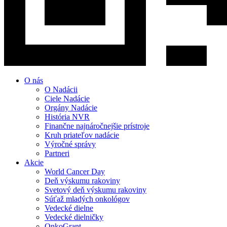
O nás
O Nadácii
Ciele Nadácie
Orgány Nadácie
História NVR
Finančne najnáročnejšie prístroje
Kruh priateľov nadácie
Výročné správy
Partneri
Akcie
World Cancer Day
Deň výskumu rakoviny
Svetový deň výskumu rakoviny
Súťaž mladých onkológov
Vedecké dielne
Vedecké dielničky
OnkoGrant