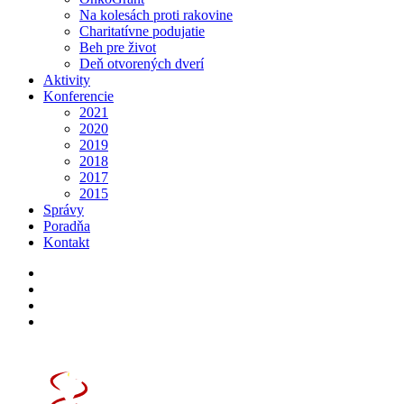
Na kolesách proti rakovine
Charitatívne podujatie
Beh pre život
Deň otvorených dverí
Aktivity
Konferencie
2021
2020
2019
2018
2017
2015
Správy
Poradňa
Kontakt
Poradňa