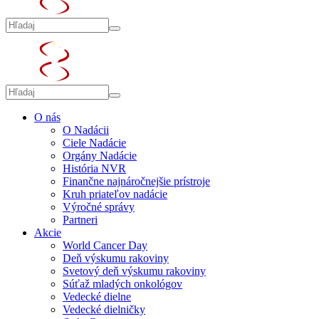
O nás
O Nadácii
Ciele Nadácie
Orgány Nadácie
História NVR
Finančne najnáročnejšie prístroje
Kruh priateľov nadácie
Výročné správy
Partneri
Akcie
World Cancer Day
Deň výskumu rakoviny
Svetový deň výskumu rakoviny
Súťaž mladých onkológov
Vedecké dielne
Vedecké dielničky