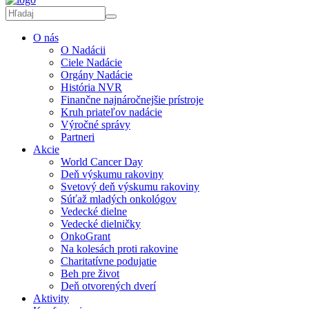
O nás
O Nadácii
Ciele Nadácie
Orgány Nadácie
História NVR
Finančne najnáročnejšie prístroje
Kruh priateľov nadácie
Výročné správy
Partneri
Akcie
World Cancer Day
Deň výskumu rakoviny
Svetový deň výskumu rakoviny
Súťaž mladých onkológov
Vedecké dielne
Vedecké dielničky
OnkoGrant
Na kolesách proti rakovine
Charitatívne podujatie
Beh pre život
Deň otvorených dverí
Aktivity