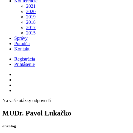
Konferencie
2021
2020
2019
2018
2017
2015
Správy
Poradňa
Kontakt
Registrácia
Prihlásenie
Na vaše otázky odpovedá
MUDr. Pavol Lukačko
onkológ