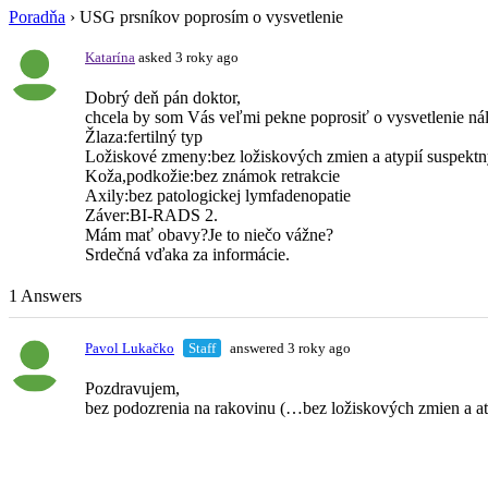
Poradňa
›
USG prsníkov poprosím o vysvetlenie
Katarína
asked 3 roky ago
Dobrý deň pán doktor,
chcela by som Vás veľmi pekne poprosiť o vysvetlenie ná
Žlaza:fertilný typ
Ložiskové zmeny:bez ložiskových zmien a atypií suspektnýc
Koža,podkožie:bez známok retrakcie
Axily:bez patologickej lymfadenopatie
Záver:BI-RADS 2.
Mám mať obavy?Je to niečo vážne?
Srdečná vďaka za informácie.
1 Answers
Pavol Lukačko
Staff
answered 3 roky ago
Pozdravujem,
bez podozrenia na rakovinu (…bez ložiskových zmien a at