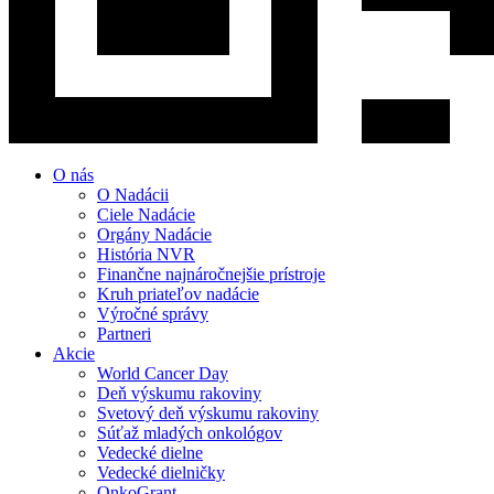
O nás
O Nadácii
Ciele Nadácie
Orgány Nadácie
História NVR
Finančne najnáročnejšie prístroje
Kruh priateľov nadácie
Výročné správy
Partneri
Akcie
World Cancer Day
Deň výskumu rakoviny
Svetový deň výskumu rakoviny
Súťaž mladých onkológov
Vedecké dielne
Vedecké dielničky
OnkoGrant