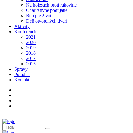
Na kolesách proti rakovine
Charitatívne podujatie
Beh pre život
Deň otvorených dverí
Aktivity
Konferencie
2021
2020
2019
2018
2017
2015
Správy
Poradňa
Kontakt
Poradňa