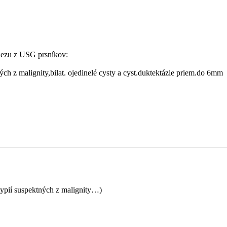
lezu z USG prsníkov:
h z malignity,bilat. ojedinelé cysty a cyst.duktektázie priem.do 6mm
ypií suspektných z malignity…)