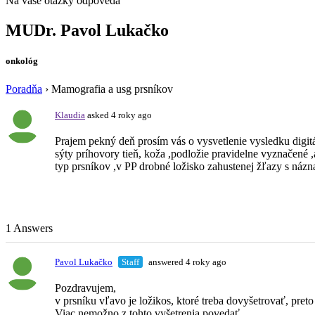
Na vaše otázky odpovedá
MUDr. Pavol Lukačko
onkológ
Poradňa
›
Mamografia a usg prsníkov
Klaudia
asked 4 roky ago
Prajem pekný deň prosím vás o vysvetlenie vysledku digi
sýty príhovory tieň, koža ,podložie pravidelne vyznačené 
typ prsníkov ,v PP drobné ložisko zahustenej žľazy s ná
1 Answers
Pavol Lukačko
Staff
answered 4 roky ago
Pozdravujem,
v prsníku vľavo je ložikos, ktoré treba dovyšetrovať, pret
Viac nemožno z tohto vyšetrenia povedať.