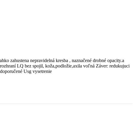
hko zahustena nepravidelná kresba , naznačené drobné opacity.a
rozhraní LQ bez spojil, koža,podložie,axila voľná Záver: redukujuci
 doporučené Usg vysetrenie