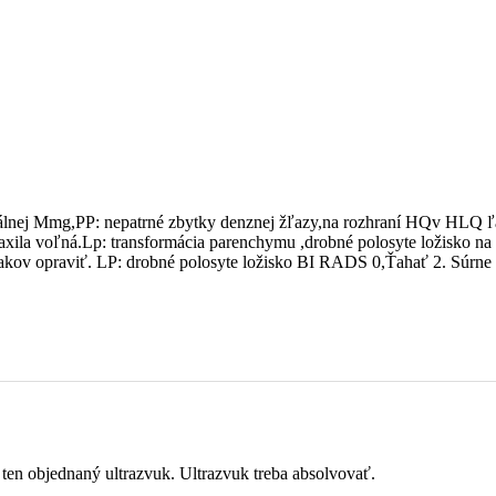
tálnej Mmg,PP: nepatrné zbytky denznej žľazy,na rozhraní HQv HLQ ľa
,axila voľná.Lp: transformácia parenchymu ,drobné polosyte ložisko na 
znakov opraviť. LP: drobné polosyte ložisko BI RADS 0,Ťahať 2. Súrne
o ten objednaný ultrazvuk. Ultrazvuk treba absolvovať.