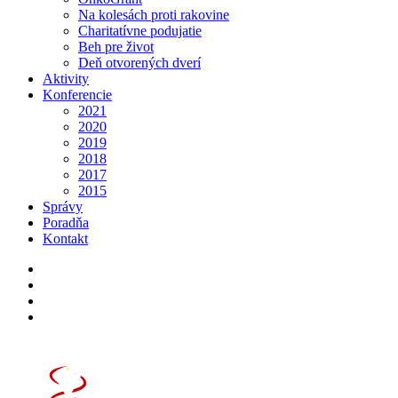
Na kolesách proti rakovine
Charitatívne podujatie
Beh pre život
Deň otvorených dverí
Aktivity
Konferencie
2021
2020
2019
2018
2017
2015
Správy
Poradňa
Kontakt
Poradňa