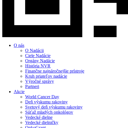
O nás
O Nadácii
Ciele Nadácie
Orgány Nadácie
História NVR
Finančne najnáročnejšie prístroje
Kruh priateľov nadácie
Výročné správy
Partneri
Akcie
World Cancer Day
Deň výskumu rakoviny
Svetový deň výskumu rakoviny
Súťaž mladých onkológov
Vedecké dielne
Vedecké dielničky
OnkoGrant