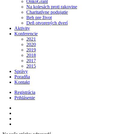
OnkoGrant
Na kolesách proti rakovine
Charitatívne podujatie
Beh pre život
Deň otvorených dverí
Aktivity
Konferencie
2021
2020
2019
2018
2017
2015
Správy
Poradňa
Kontakt
Registrácia
Prihlásenie