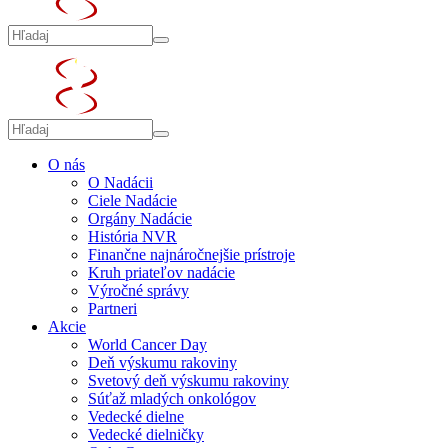
O nás
O Nadácii
Ciele Nadácie
Orgány Nadácie
História NVR
Finančne najnáročnejšie prístroje
Kruh priateľov nadácie
Výročné správy
Partneri
Akcie
World Cancer Day
Deň výskumu rakoviny
Svetový deň výskumu rakoviny
Súťaž mladých onkológov
Vedecké dielne
Vedecké dielničky